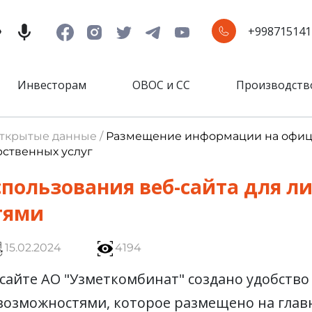
+998715141
Инвесторам
ОВОС и СС
Производств
Открытые данные /
Размещение информации на офици
рственных услуг
спользования веб-сайта для л
тями
15.02.2024
4194
айте АО "Узметкомбинат" создано удобство 
озможностями, которое размещено на главн