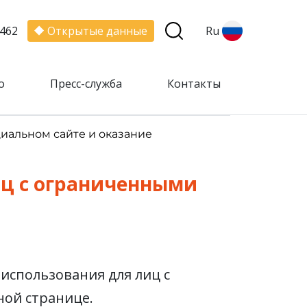
462
Открытые данные
Ru
о
Пресс-служба
Контакты
альном сайте и оказание
иц с ограниченными
использования для лиц с
ой странице.