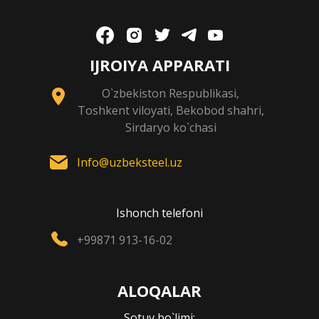
IJROIYA APPARATI
O`zbekiston Respublikasi,
Toshkent viloyati, Bekobod shahri,
Sirdaryo ko`chasi
Info@uzbeksteel.uz
Ishonch telefoni
+99871 913-16-02
ALOQALAR
Sotuv bo`limi: