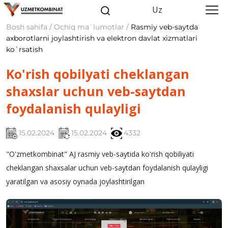
Uz
Bosh sahifa / Ochiq ma`lumotlar /
Rasmiy veb-saytda
axborotlarni joylashtirish va elektron davlat xizmatlari
ko`rsatish
Ko'rish qobilyati cheklangan
shaxslar uchun veb-saytdan
foydalanish qulayligi
15.02.2024
15.02.2024
4332
"O'zmetkombinat" AJ rasmiy veb-saytida ko'rish qobiliyati
cheklangan shaxsalar uchun veb-saytdan foydalanish qulayligi
yaratilgan va asosiy oynada joylashtirilgan