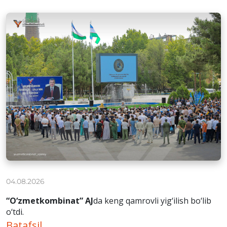
04.08.2026
“O‘zmetkombinat” AJ
da keng qamrovli yig‘ilish bo‘lib
o‘tdi.
Batafsil