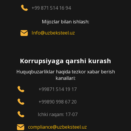
+99 871 514 16 94
Mijozlar bilan ishlash:
Info@uzbeksteel.uz
Korrupsiyaga qarshi kurash
Huquqbuzarliklar haqida tezkor xabar berish
kanallari:
+99871 514 19 17
+99890 998 67 20
Ichki raqam: 17-07
compliance@uzbeksteel.uz