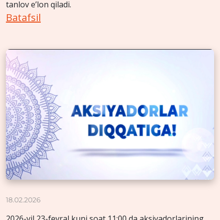
tanlov e’lon qiladi.
Batafsil
18.02.2026
2026-yil 23-fevral kuni soat 11:00 da aksiyadorlarining