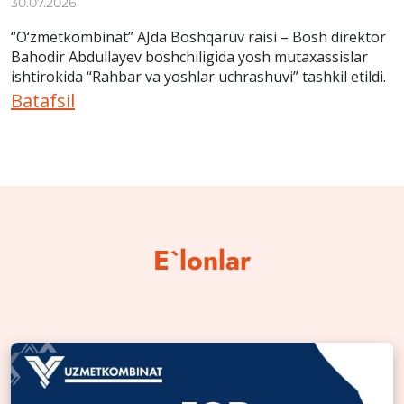
30.07.2026
“O‘zmetkombinat” AJda Boshqaruv raisi – Bosh direktor
Bahodir Abdullayev boshchiligida yosh mutaxassislar
ishtirokida “Rahbar va yoshlar uchrashuvi” tashkil etildi.
Batafsil
E`lonlar