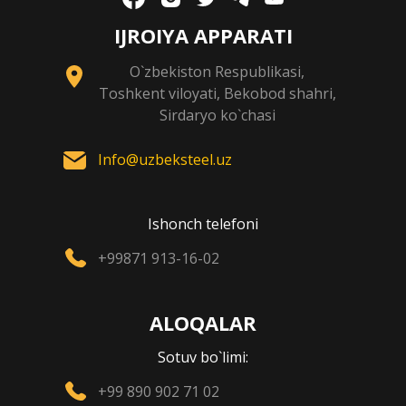
IJROIYA APPARATI
O`zbekiston Respublikasi,
Toshkent viloyati, Bekobod shahri,
Sirdaryo ko`chasi
Info@uzbeksteel.uz
Ishonch telefoni
+99871 913-16-02
ALOQALAR
Sotuv bo`limi:
+99 890 902 71 02