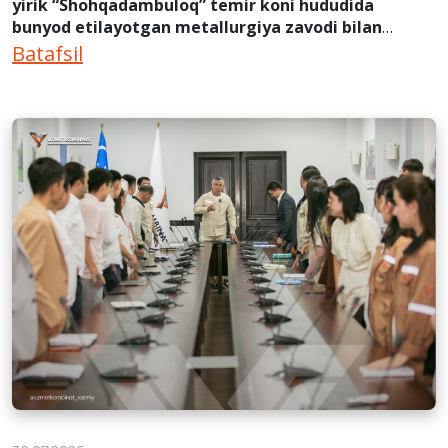
yirik “Shohqadambuloq” temir koni hududida
bunyod etilayotgan metallurgiya zavodi bilan
tanishib, hamkorlik bo‘yicha muhim kelishuvga
Batafsil
erishdi.