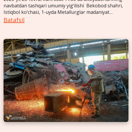
navbatdan tashqari umumiy yig‘ilishi Bekobod shahri,
Istiqbol ko‘chasi, 1-uyda Metallurglar madaniyat
saroyida o‘tkaziladi.
Batafsil