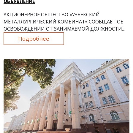
ОБЪЯВЛЕНИЕ
АКЦИОНЕРНОЕ ОБЩЕСТВО «УЗБЕКСКИЙ
МЕТАЛЛУРГИЧЕСКИЙ КОМБИНАТ»
СООБЩАЕТ ОБ
ОСВОБОЖДЕНИИ ОТ ЗАНИМАЕМОЙ ДОЛЖНОСТИ
ПО СОГЛАШЕНИЮ СТОРОН ЗАМЕСТИТЕЛЯ
Подробнее
ПРЕДСЕДАТЕЛЯ ПРАВЛЕНИЯ ПО ФИНАНСОВО-
ЭКОНОМИЧЕСКИМ И ТРАНСФОРМАЦИОННЫМ
ВОПРОСАМ БУДЕЙ ТАТЬЯНЫ АЛЕКСАНДРОВНЫ