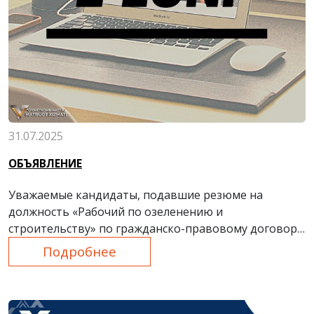
31.07.2025
ОБЪЯВЛЕНИЕ
Уважаемые кандидаты, подавшие резюме на
должность «Рабочий по озеленению и
строительству» по гражданско-правовому договору
сроком на 2 месяца в ООО “Bekobod klining xizmati”!
Подробнее