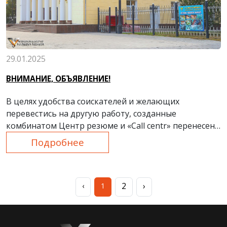
29.01.2025
ВНИМАНИЕ, ОБЪЯВЛЕНИЕ!
В целях удобства соискателей и желающих
перевестись на другую работу, созданные
комбинатом Центр резюме и «Call centr» перенесены
из гостиницы «Metall plaza» во Дворец культуры
Подробнее
металлургов (ДКМ).
2
›
‹
1