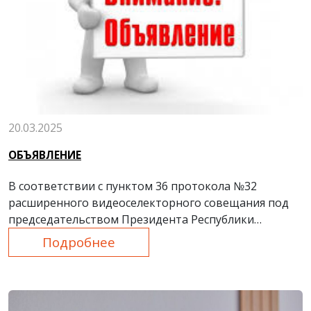
20.03.2025
ОБЪЯВЛЕНИЕ
В соответствии с пунктом 36 протокола №32
расширенного видеоселекторного совещания под
председательством Президента Республики
Узбекистан от 20 июня 2024 года, начиная с
Подробнее
2024/2025 учебного года, ежегодно будут
проводиться республиканские конкурсы
«Лучшая
идея», «Лучший проект» и «Лучшее изобретение»
в
инженерных направлениях.