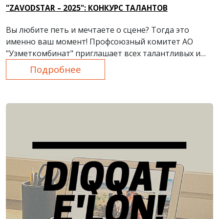
"ZAVODSTAR – 2025": КОНКУРС ТАЛАНТОВ
Вы любите петь и мечтаете о сцене? Тогда это
именно ваш момент!
Профсоюзный комитет АО
"Узметкомбинат" приглашает всех талантливых и
смелых на вокальный конкурс "ZavodStar – 2025"!
Подробнее
Уникальная возможность проявить себя и
поделиться своим талантом.