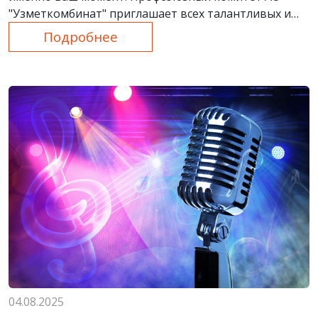
"Узметкомбинат" приглашает всех талантливых и
смелых на вокальный конкурс "ZavodStar – 2025"!
Подробнее
Уникальная возможность проявить себя и
поделиться своим талантом.
04.08.2025