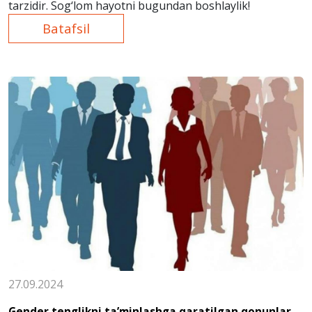
tarzidir. Sog‘lom hayotni bugundan boshlaylik!
Batafsil
27.09.2024
Gender tenglikni taʼminlashga qaratilgan qonunlar