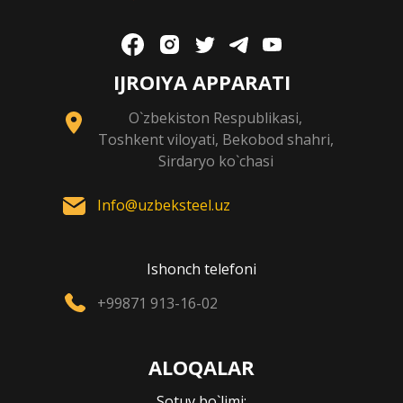
IJROIYA APPARATI
O`zbekiston Respublikasi,
Toshkent viloyati, Bekobod shahri,
Sirdaryo ko`chasi
Info@uzbeksteel.uz
Ishonch telefoni
+99871 913-16-02
ALOQALAR
Sotuv bo`limi: