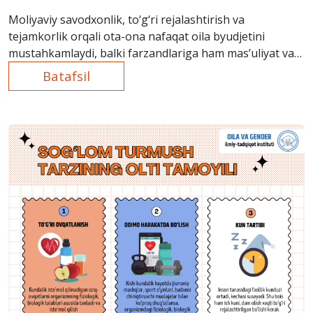
Moliyaviy savodxonlik, to‘g‘ri rejalashtirish va
tejamkorlik orqali ota-ona nafaqat oila byudjetini
mustahkamlaydi, balki farzandlariga ham mas’uliyat va
ongli sarflash madaniyatini o‘rgatadi.
Batafsil