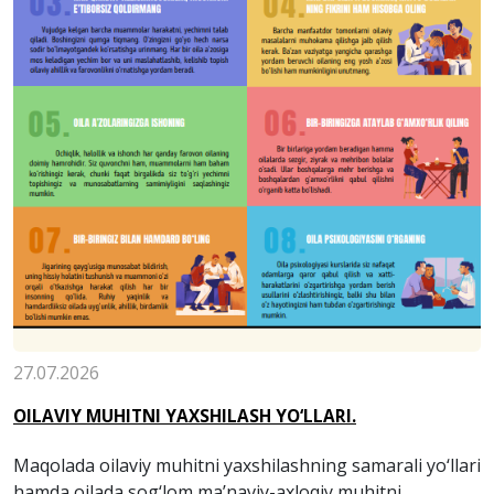
27.07.2026
OILAVIY MUHITNI YAXSHILASH YO‘LLARI.
Maqolada oilaviy muhitni yaxshilashning samarali yo‘llari
hamda oilada sog‘lom ma’naviy-axloqiy muhitni