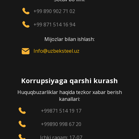
+99 890 902 71 02
+99 871 514 16 94
Mijozlar bilan ishlash:
Info@uzbeksteel.uz
Korrupsiyaga qarshi kurash
Huquqbuzarliklar haqida tezkor xabar berish
kanallari:
+99871 514 19 17
+99890 998 67 20
Ichki raqam: 17-07