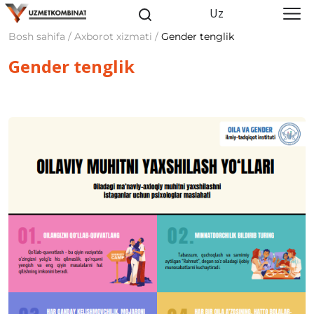
Uz
Bosh sahifa / Axborot xizmati /
Gender tenglik
Gender tenglik