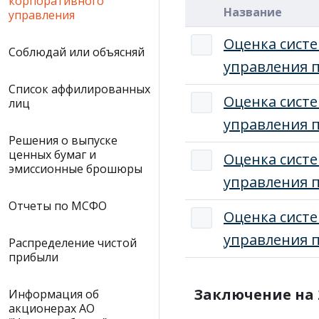
корпоративного
Название
управления
Оценка сист
Соблюдай или объясняй
управления п
Список аффилированных
Оценка сист
лиц
управления п
Решения о выпуске
ценных бумаг и
Оценка сист
эмиссионные брошюры
управления п
Отчеты по МСФО
Оценка сист
управления п
Распределение чистой
прибыли
Заключение на 
Информация об
акционерах АО