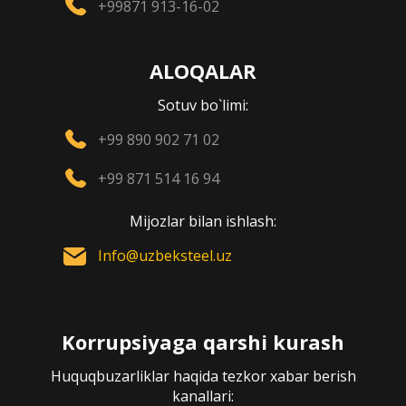
+99871 913-16-02
ALOQALAR
Sotuv bo`limi:
+99 890 902 71 02
+99 871 514 16 94
Mijozlar bilan ishlash:
Info@uzbeksteel.uz
Korrupsiyaga qarshi kurash
Huquqbuzarliklar haqida tezkor xabar berish
kanallari: