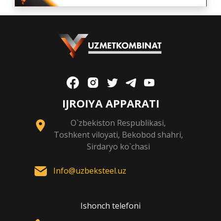
IJROIYA APPARATI
O`zbekiston Respublikasi,
Toshkent viloyati, Bekobod shahri,
Sirdaryo ko`chasi
Info@uzbeksteel.uz
Ishonch telefoni