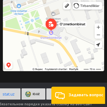
stat.uz
Задавать вопрос
язательном порядке указать ссылку на веб-сайт