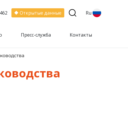
462
Открытые данные
Ru
о
Пресс-служба
Контакты
ководства
ководства