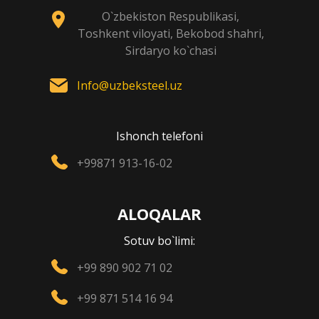
O`zbekiston Respublikasi,
Toshkent viloyati, Bekobod shahri,
Sirdaryo ko`chasi
Info@uzbeksteel.uz
Ishonch telefoni
+99871 913-16-02
ALOQALAR
Sotuv bo`limi:
+99 890 902 71 02
+99 871 514 16 94