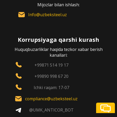
Mijozlar bilan ishlash:
Info@uzbeksteel.uz
Korrupsiyaga qarshi kurash
Huquqbuzarliklar haqida tezkor xabar berish
kanallari:
+99871 514 19 17
+99890 998 67 20
Ichki raqam: 17-07
compliance@uzbeksteel.uz
@UMK_ANTICOR_BOT