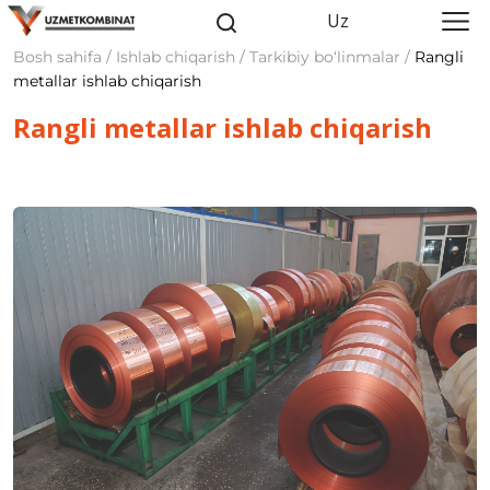
Uz
Bosh sahifa / Ishlab chiqarish / Tarkibiy bo‘linmalar /
Rangli
metallar ishlab chiqarish
Rangli metallar ishlab chiqarish