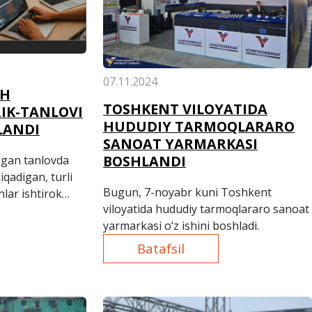
07.11.2024
SH
TOSHKENT VILOYATIDA
RIK-TANLOVI
HUDUDIY TARMOQLARARO
LANDI
SANOAT YARMARKASI
BOSHLANDI
ilgan tanlovda
iqadigan, turli
Bugun, 7-noyabr kuni Toshkent
lar ishtirok
viloyatida hududiy tarmoqlararo sanoat
yarmarkasi o‘z ishini boshladi.
Batafsil