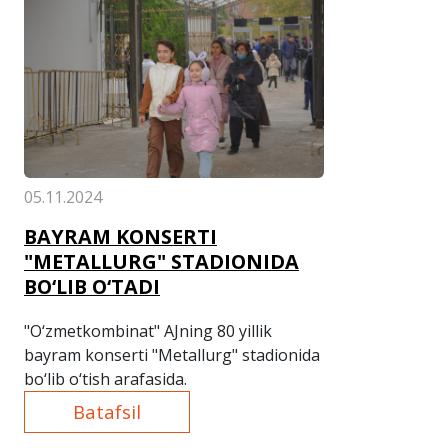
05.11.2024
BAYRAM KONSERTI
"METALLURG" STADIONIDA
BO‘LIB O‘TADI
"O‘zmetkombinat" AJning 80 yillik
bayram konserti "Metallurg" stadionida
bo‘lib o‘tish arafasida.
Batafsil