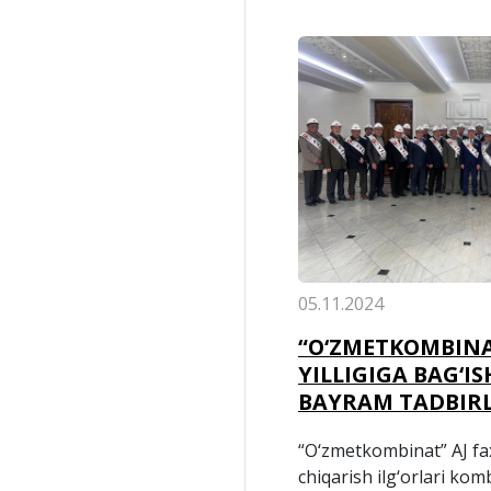
05.11.2024
“O‘ZMETKOMBINA
YILLIGIGA BAG‘
BAYRAM TADBIR
“O‘zmetkombinat” AJ fax
chiqarish ilg‘orlari komb