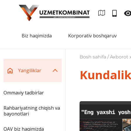
Biz haqimizda
Korporativ boshqaruv
Bosh sahifa / Axborot x
Kundalik
Yangiliklar
Ommaviy tadbirlar
Rahbariyatning chiqish va
bayonotlari
OAV biz haqimizda