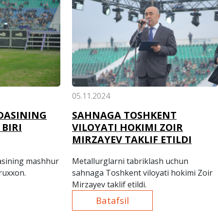
05.11.2024
DASINING
SAHNAGA TOSHKENT
BIRI
VILOYATI HOKIMI ZOIR
MIRZAYEV TAKLIF ETILDI
asining mashhur
Metallurglarni tabriklash uchun
hruxxon.
sahnaga Toshkent viloyati hokimi Zoir
Mirzayev taklif etildi.
Batafsil