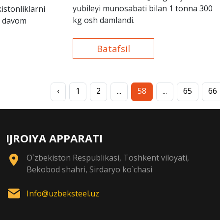
yubileyi munosabati bilan 1 tonna 300
istonliklarni
kg osh damlandi.
hi davom
Batafsil
‹
1
2
...
58
...
65
66
IJROIYA APPARATI
O`zbekiston Respublikasi, Toshkent viloyati,
Bekobod shahri, Sirdaryo ko`chasi
Info@uzbeksteel.uz