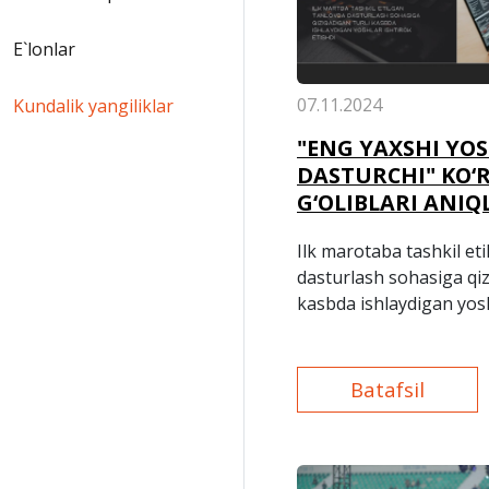
E`lonlar
07.11.2024
Kundalik yangiliklar
"ENG YAXSHI YO
DASTURCHI" KO‘
G‘OLIBLARI ANIQ
Ilk marotaba tashkil et
dasturlash sohasiga qiz
kasbda ishlaydigan yosh
etishdi.
Batafsil