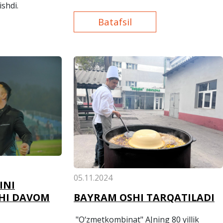
gulduros qarsaklar bilan kutib oldilar.
shdi.
Batafsil
05.11.2024
INI
HI DAVOM
BAYRAM OSHI TARQATILАDI
"O‘zmetkombinat" AJning 80 yillik