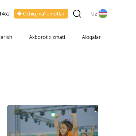
1462
Ochiq ma'lumotlar
Uz
qarish
Axborot xizmati
Aloqalar