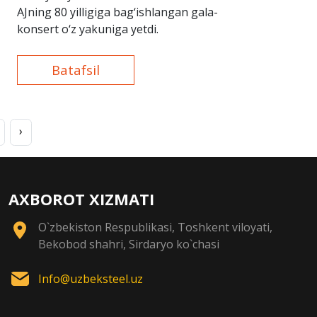
AJning 80 yilligiga bag‘ishlangan gala-
konsert o‘z yakuniga yetdi.
Batafsil
›
AXBOROT XIZMATI
O`zbekiston Respublikasi, Toshkent viloyati,
Bekobod shahri, Sirdaryo ko`chasi
Info@uzbeksteel.uz