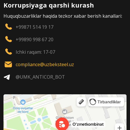
Korrupsiyaga qarshi kurash
Huquqbuzarliklar haqida tezkor xabar berish kanallari:
+99871 514 19 17
+99890 998 67 20
Ichki raqam: 17-07
compliance@uzbeksteel.uz
@UMK_ANTICOR_BOT