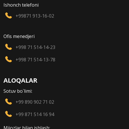
Ishonch telefoni
+99871 913-16-02
Ofis menedjeri
+998 71 514-14-23
+998 71 514-13-78
ALOQALAR
Sotuv bo`limi:
+99 890 902 71 02
+99 871 514 16 94
Mijozlar bilan ishlash: