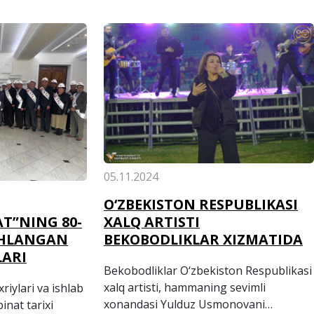
05.11.2024
O‘ZBEKISTON RESPUBLIKASI
XALQ ARTISTI
T”NING 80-
BEKOBODLIKLAR XIZMATIDA
ISHLANGAN
LARI
Bekobodliklar O‘zbekiston Respublikasi
xalq artisti, hammaning sevimli
riylari va ishlab
xonandasi Yulduz Usmonovani
inat tarixi